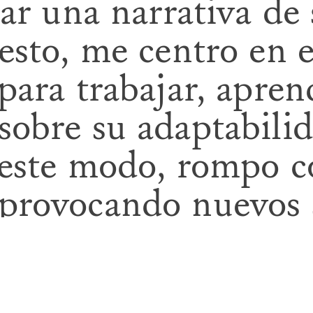
lar una narrativa de 
esto, me centro en e
para trabajar, apre
sobre su adaptabili
 este modo, rompo c
provocando nuevos s
n cambio perpetuo 
 de los elementos. A