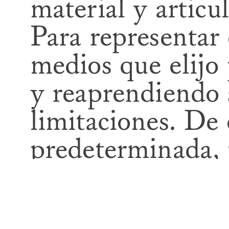
material y articu
Para representar 
medios que elijo 
y reaprendiendo 
limitaciones. De
predeterminada, 
exponiendo así u
la categorización