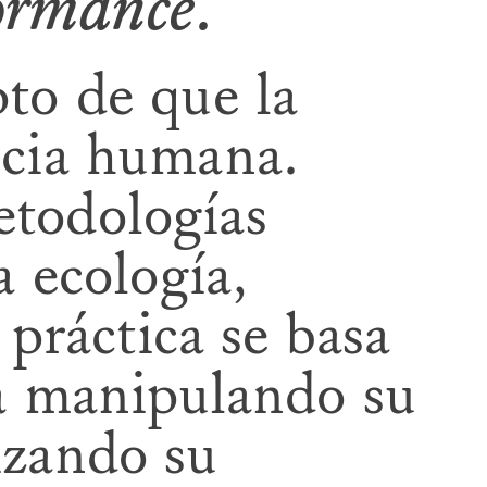
formance.
pto de que la
ncia humana.
etodologías
a ecología,
 práctica se basa
ia manipulando su
izando su