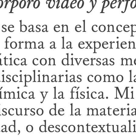
orporo video y per
se basa en el conce
a forma a la experie
tica con diversas m
disciplinarias como l
ímica y la física. Mi
discurso de la mater
dad, o descontextual