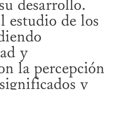
su desarrollo.
l estudio de los
ndiendo
dad y
on la percepción
ignificados y
en
 través de este