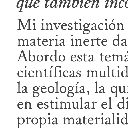
que también inc
Mi investigación 
materia inerte d
Abordo esta temá
científicas multi
la geología, la qu
en estimular el 
propia materiali