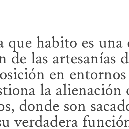
la que habito es una 
n de las artesanías 
sición en entornos d
tiona la alienación 
s, donde son sacado
 su verdadera función