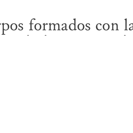
rpos formados con la
movimientos repetiti
rtesano trasciende s
d de un colectivo en
de un ecosistema so
 de pertenencia y un