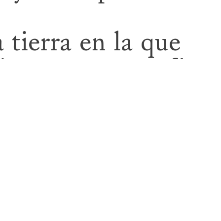
 tierra en la que
vos y coreografías
u individualidad y
 las piezas que
cial y configuran
idad bajo su