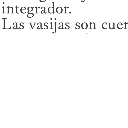
integrador.
Las vasijas son cue
habitan. Mediante 
internalizadas, el a
canaliza la identida
produce. Son parte 
así un sentido vivo
contexto cultural.